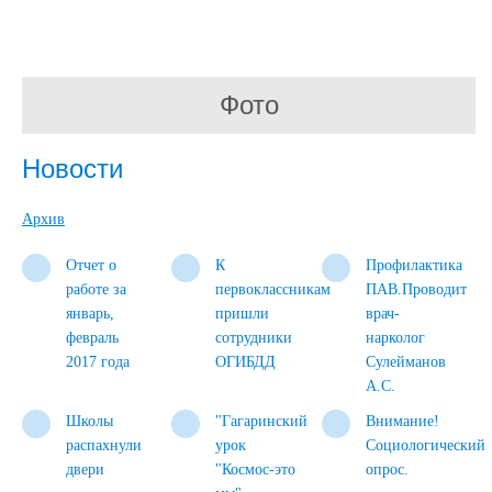
Фото
Новости
Архив
Отчет о
К
Профилактика
работе за
первоклассникам
ПАВ.Проводит
январь,
пришли
врач-
февраль
сотрудники
нарколог
2017 года
ОГИБДД
Сулейманов
А.С.
Школы
"Гагаринский
Внимание!
распахнули
урок
Социологический
двери
"Космос-это
опрос.