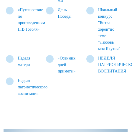
мы"
«Путешествие
День
Школьный
по
Победы
конкурс
произведениям
"Битва
Н.В.Гоголя»
хоров"по
теме:
"Любовь
моя Якутия"
Неделя
«Осенних
НЕДЕЛЯ
матери
дней
ПАТРИОТИЧЕСК
приметы».
ВОСПИТАНИЯ
Неделя
патриотического
воспитания