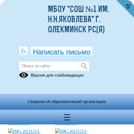
МБОУ "СОШ №1 ИМ.
Н.Н.ЯКОВЛЕВА" Г.
ОЛЕКМИНСК РС(Я)
Написать письмо
Независимая оценка качества
Версия для слабовидящих
условий оказания образовательных
услуг
Сведения об образовательной организации